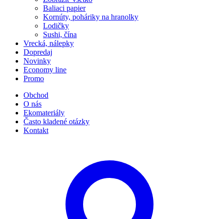
Baliaci papier
Kornúty, poháriky na hranolky
Lodičky
Sushi, čína
Vrecká, nálepky
Dopredaj
Novinky
Economy line
Promo
Obchod
O nás
Ekomateriály
Často kladené otázky
Kontakt