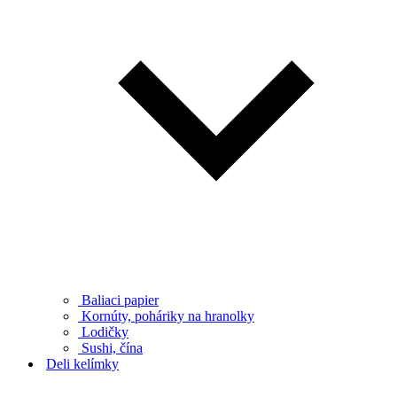
Baliaci papier
Kornúty, poháriky na hranolky
Lodičky
Sushi, čína
Deli kelímky