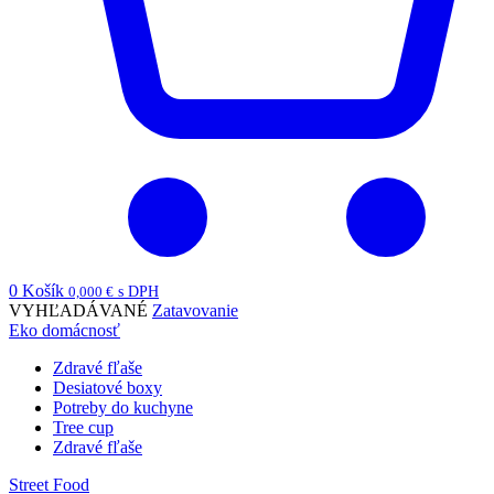
0
Košík
0,000
€
s DPH
VYHĽADÁVANÉ
Zatavovanie
Eko domácnosť
Zdravé fľaše
Desiatové boxy
Potreby do kuchyne
Tree cup
Zdravé fľaše
Street Food