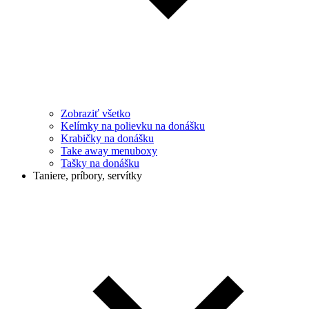
Zobraziť všetko
Kelímky na polievku na donášku
Krabičky na donášku
Take away menuboxy
Tašky na donášku
Taniere, príbory, servítky