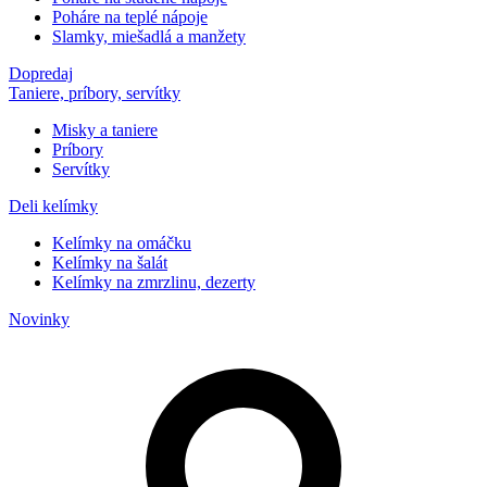
Poháre na teplé nápoje
Slamky, miešadlá a manžety
Dopredaj
Taniere, príbory, servítky
Misky a taniere
Príbory
Servítky
Deli kelímky
Kelímky na omáčku
Kelímky na šalát
Kelímky na zmrzlinu, dezerty
Novinky