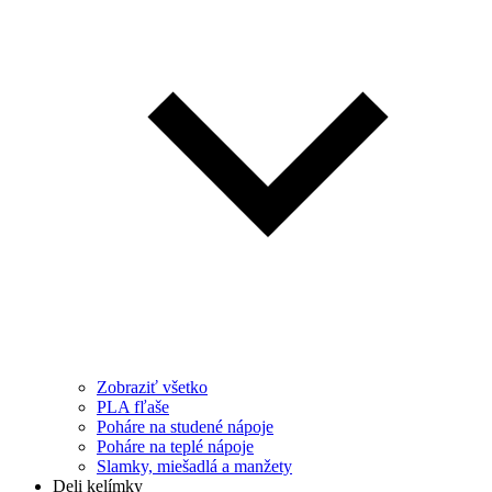
Zobraziť všetko
PLA fľaše
Poháre na studené nápoje
Poháre na teplé nápoje
Slamky, miešadlá a manžety
Deli kelímky