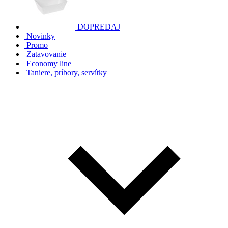
DOPREDAJ
Novinky
Promo
Zatavovanie
Economy line
Taniere, príbory, servítky