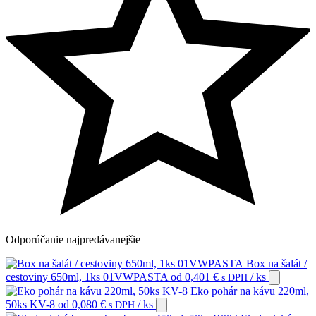
Odporúčanie
najpredávanejšie
Box na šalát /
cestoviny 650ml, 1ks 01VWPASTA
od
0,401
€
/ ks
s DPH
Eko pohár na kávu 220ml,
50ks KV-8
od
0,080
€
/ ks
s DPH