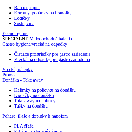
Baliaci papier
Kornúty, poháriky na hranolky
Lodičky
Sushi, čína
Economy line
ŠPECIÁLNE
Maloobchodné balenia
Gastro hygiena/vrecká na odpadky
Čistiace prostriedky pre gastro zariadenia
Vrecká na odpadky pre gastro zariadenia
Vrecká, nálepky
Promo
Donáška - Take away
Kelímky na polievku na donášku
Krabičky na donášku
Take away menuboxy
Tašky na donášku
Poháre, fľaše a doplnky k nápojom
PLA fľaše
Poháre na studené nápoje