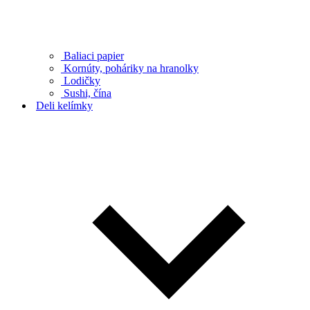
Baliaci papier
Kornúty, poháriky na hranolky
Lodičky
Sushi, čína
Deli kelímky