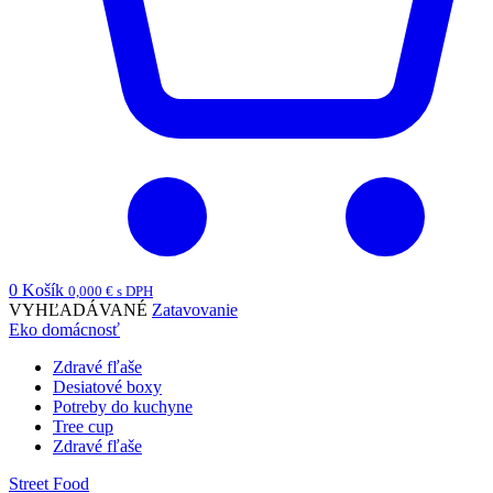
0
Košík
0,000
€
s DPH
VYHĽADÁVANÉ
Zatavovanie
Eko domácnosť
Zdravé fľaše
Desiatové boxy
Potreby do kuchyne
Tree cup
Zdravé fľaše
Street Food