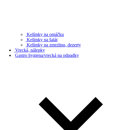
Kelímky na omáčku
Kelímky na šalát
Kelímky na zmrzlinu, dezerty
Vrecká, nálepky
Gastro hygiena/vrecká na odpadky