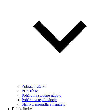
Zobraziť všetko
PLA fľaše
Poháre na studené nápoje
Poháre na teplé nápoje
Slamky, miešadlá a manžety
Deli kelímky