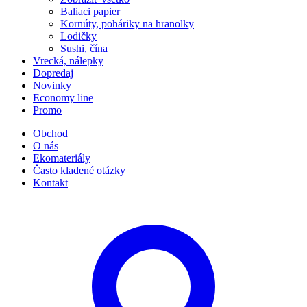
Baliaci papier
Kornúty, poháriky na hranolky
Lodičky
Sushi, čína
Vrecká, nálepky
Dopredaj
Novinky
Economy line
Promo
Obchod
O nás
Ekomateriály
Často kladené otázky
Kontakt