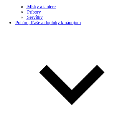
Misky a taniere
Príbory
Servítky
Poháre, fľaše a doplnky k nápojom