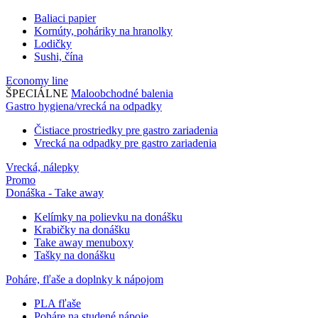
Baliaci papier
Kornúty, poháriky na hranolky
Lodičky
Sushi, čína
Economy line
ŠPECIÁLNE
Maloobchodné balenia
Gastro hygiena/vrecká na odpadky
Čistiace prostriedky pre gastro zariadenia
Vrecká na odpadky pre gastro zariadenia
Vrecká, nálepky
Promo
Donáška - Take away
Kelímky na polievku na donášku
Krabičky na donášku
Take away menuboxy
Tašky na donášku
Poháre, fľaše a doplnky k nápojom
PLA fľaše
Poháre na studené nápoje