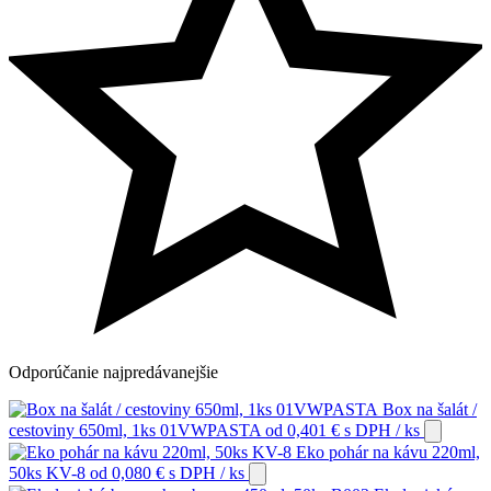
Odporúčanie
najpredávanejšie
Box na šalát /
cestoviny 650ml, 1ks 01VWPASTA
od
0,401
€
s DPH
/ ks
Eko pohár na kávu 220ml,
50ks KV-8
od
0,080
€
s DPH
/ ks