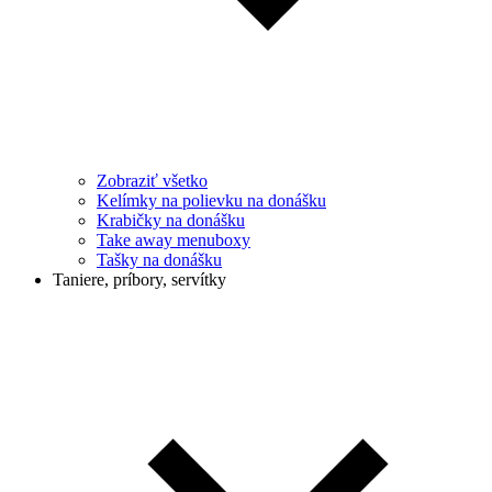
Zobraziť všetko
Kelímky na polievku na donášku
Krabičky na donášku
Take away menuboxy
Tašky na donášku
Taniere, príbory, servítky