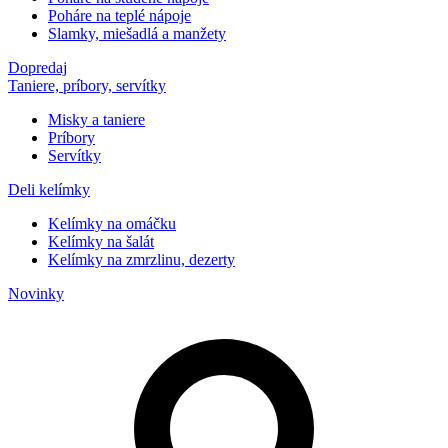
Poháre na teplé nápoje
Slamky, miešadlá a manžety
Dopredaj
Taniere, príbory, servítky
Misky a taniere
Príbory
Servítky
Deli kelímky
Kelímky na omáčku
Kelímky na šalát
Kelímky na zmrzlinu, dezerty
Novinky