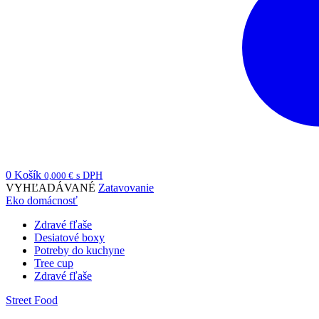
0
Košík
0,000
€
s DPH
VYHĽADÁVANÉ
Zatavovanie
Eko domácnosť
Zdravé fľaše
Desiatové boxy
Potreby do kuchyne
Tree cup
Zdravé fľaše
Street Food