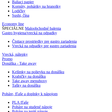
Baliaci papier
Kornúty, poháriky na hranolky
Lodičky
Sushi, čína
Economy line
ŠPECIÁLNE
Maloobchodné balenia
Gastro hygiena/vrecká na odpadky
Čistiace prostriedky pre gastro zariadenia
Vrecká na odpadky pre gastro zariadenia
Vrecká, nálepky
Promo
Donáška - Take away
Kelímky na polievku na donášku
Krabičky na donášku
Take away menuboxy
Tašky na donášku
Poháre, fľaše a doplnky k nápojom
PLA fľaše
Poháre na studené nápoje
Poháre na teplé nápoje