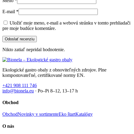
Meno
*
E-mail
*
Uložiť moje meno, e-mail a webovú stránku v tomto prehliadači
pre moje budúce komentáre.
Nikto zatiaľ nepridal hodnotenie.
Ekologické gastro obaly z obnoviteľných zdrojov. Plne
kompostovateľné, certifikované normy EN.
+421 908 111 746
info@bionela.eu
· Po–Pi 8–12, 13–17 h
Obchod
Obchod
Novinky v sortimente
Eko štart
Katalógy
O nás