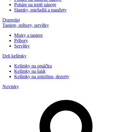
Poháre na teplé nápoje
Slamky, miešadlá a manžety
Dopredaj
Taniere, príbory, servítky
Misky a taniere
Príbory
Servítky
Deli kelímky
Kelímky na omáčku
Kelímky na šalát
Kelímky na zmrzlinu, dezerty
Novinky