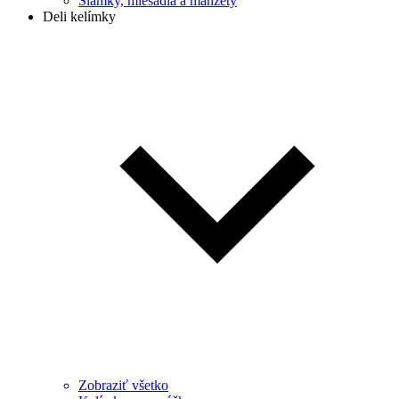
Slamky, miešadlá a manžety
Deli kelímky
Zobraziť všetko