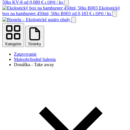
50ks KV-8
od
0,080
€
/ ks
s DPH
Ekologický
box na hamburger 450ml, 50ks B003
od
0,183
€
/ ks
s DPH
Kategórie
Stránky
Zatavovanie
Maloobchodné balenia
Donáška - Take away