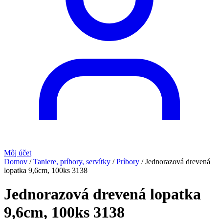
Môj účet
Domov
/
Taniere, príbory, servítky
/
Príbory
/
Jednorazová drevená
lopatka 9,6cm, 100ks 3138
Jednorazová drevená lopatka
9,6cm, 100ks 3138