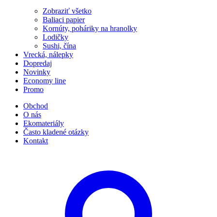
Zobraziť všetko
Baliaci papier
Kornúty, poháriky na hranolky
Lodičky
Sushi, čína
Vrecká, nálepky
Dopredaj
Novinky
Economy line
Promo
Obchod
O nás
Ekomateriály
Často kladené otázky
Kontakt