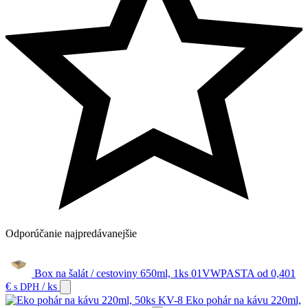
Odporúčanie
najpredávanejšie
Box na šalát / cestoviny 650ml, 1ks 01VWPASTA
od
0,401
€
/ ks
s DPH
Eko pohár na kávu 220ml,