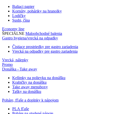
Baliaci papier
Kornúty, poháriky na hranolky
Lodičky
Sushi, čína
Economy line
ŠPECIÁLNE
Maloobchodné balenia
Gastro hygiena/vrecká na odpadky
Čistiace prostriedky pre gastro zariadenia
Vrecká na odpadky pre gastro zariadenia
Vrecká, nálepky
Promo
Donáška - Take away
Kelímky na polievku na donášku
Krabičky na donášku
Take away menuboxy
Tašky na donášku
Poháre, fľaše a doplnky k nápojom
PLA fľaše
Poháre na studené nápoje