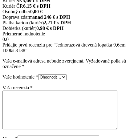
Kuriér SK
3,69 € s DPH
Kuriér ČR
6,15 € s DPH
Osobný odber
0,00 €
Doprava zdarma
nad 246 € s DPH
Platba kartou (kuriér)
2,21 € s DPH
Dobierka (kuriér)
0,98 € s DPH
Priemerné hodnotenie
0.0
Pridajte prvú recenziu pre “Jednorazová drevená lopatka 9,6cm,
100ks 3138”
Vaša e-mailová adresa nebude zverejnená.
Vyžadované polia sú
označené
*
Vaše hodnotenie
*
Vaša recenzia
*