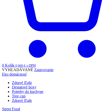
0
Košík
0,000
€
s DPH
VYHĽADÁVANÉ
Zatavovanie
Eko domácnosť
Zdravé fľaše
Desiatové boxy
Potreby do kuchyne
Tree cup
Zdravé fľaše
Street Food