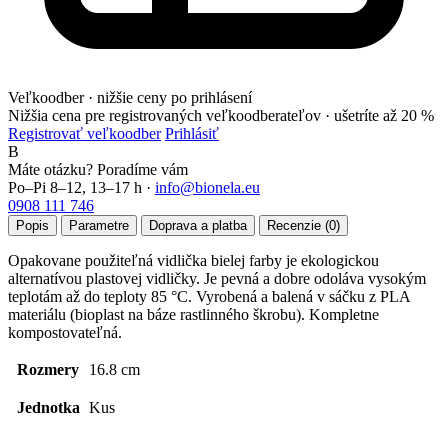
Veľkoodber · nižšie ceny po prihlásení
Nižšia cena pre registrovaných veľkoodberateľov ·
ušetríte až 20 %
Registrovať veľkoodber
Prihlásiť
B
Máte otázku? Poradíme vám
Po–Pi 8–12, 13–17 h ·
info@bionela.eu
0908 111 746
Popis
Parametre
Doprava a platba
Recenzie (0)
Opakovane použiteľná vidlička bielej farby je ekologickou
alternatívou plastovej vidličky. Je pevná a dobre odoláva vysokým
teplotám až do teploty 85 °C. Vyrobená a balená v sáčku z PLA
materiálu (bioplast na báze rastlinného škrobu). Kompletne
kompostovateľná.
Rozmery
16.8 cm
Jednotka
Kus