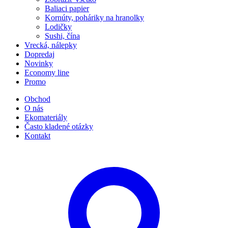
Baliaci papier
Kornúty, poháriky na hranolky
Lodičky
Sushi, čína
Vrecká, nálepky
Dopredaj
Novinky
Economy line
Promo
Obchod
O nás
Ekomateriály
Často kladené otázky
Kontakt