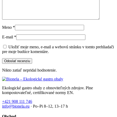
Meno
*
E-mail
*
Uložiť moje meno, e-mail a webovú stránku v tomto prehliadači
pre moje budúce komentáre.
Nikto zatiaľ nepridal hodnotenie.
Ekologické gastro obaly z obnoviteľných zdrojov. Plne
kompostovateľné, certifikované normy EN.
+421 908 111 746
info@bionela.eu
· Po–Pi 8–12, 13–17 h
Obchod