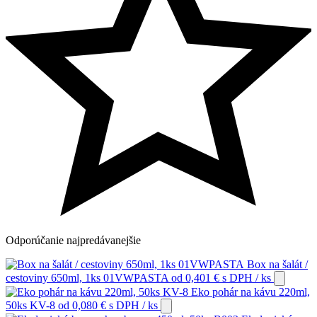
Odporúčanie
najpredávanejšie
Box na šalát /
cestoviny 650ml, 1ks 01VWPASTA
od
0,401
€
s DPH
/ ks
Eko pohár na kávu 220ml,
50ks KV-8
od
0,080
€
s DPH
/ ks