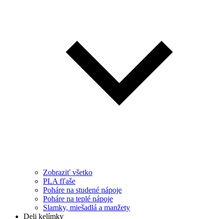
Zobraziť všetko
PLA fľaše
Poháre na studené nápoje
Poháre na teplé nápoje
Slamky, miešadlá a manžety
Deli kelímky