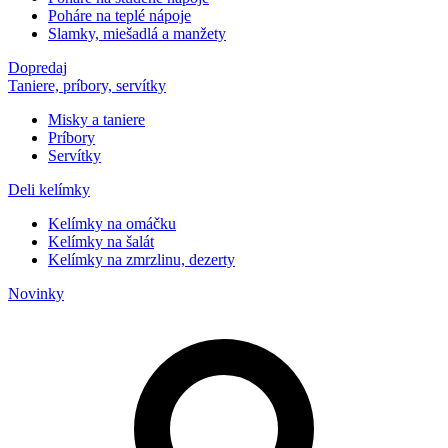
Poháre na teplé nápoje
Slamky, miešadlá a manžety
Dopredaj
Taniere, príbory, servítky
Misky a taniere
Príbory
Servítky
Deli kelímky
Kelímky na omáčku
Kelímky na šalát
Kelímky na zmrzlinu, dezerty
Novinky