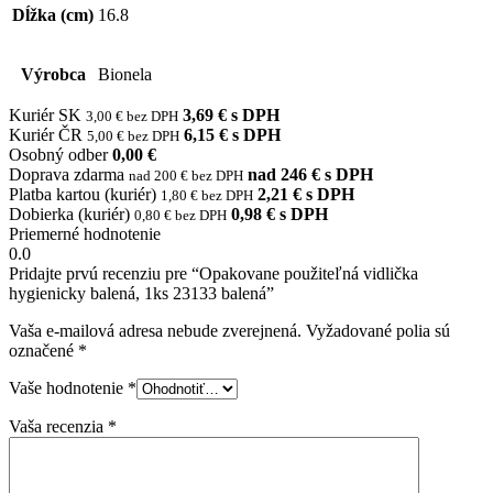
Dĺžka (cm)
16.8
Výrobca
Bionela
Kuriér SK
3,69 € s DPH
3,00 € bez DPH
Kuriér ČR
6,15 € s DPH
5,00 € bez DPH
Osobný odber
0,00 €
Doprava zdarma
nad 246 € s DPH
nad 200 € bez DPH
Platba kartou (kuriér)
2,21 € s DPH
1,80 € bez DPH
Dobierka (kuriér)
0,98 € s DPH
0,80 € bez DPH
Priemerné hodnotenie
0.0
Pridajte prvú recenziu pre “Opakovane použiteľná vidlička
hygienicky balená, 1ks 23133 balená”
Vaša e-mailová adresa nebude zverejnená.
Vyžadované polia sú
označené
*
Vaše hodnotenie
*
Vaša recenzia
*