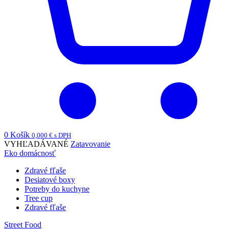
0
Košík
0,000
€
s DPH
VYHĽADÁVANÉ
Zatavovanie
Eko domácnosť
Zdravé fľaše
Desiatové boxy
Potreby do kuchyne
Tree cup
Zdravé fľaše
Street Food