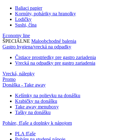
Baliaci papier
Kornúty, poháriky na hranolky
Lodičky
Sushi, čína
Economy line
ŠPECIÁLNE
Maloobchodné balenia
Gastro hygiena/vrecká na odpadky
Čistiace prostriedky pre gastro zariadenia
Vrecká na odpadky pre gastro zariadenia
Vrecká, nálepky
Promo
Donáška - Take away
Kelímky na polievku na donášku
Krabičky na donášku
Take away menuboxy
Tašky na donášku
Poháre, fľaše a doplnky k nápojom
PLA fľaše
Poháre na studené nápoje