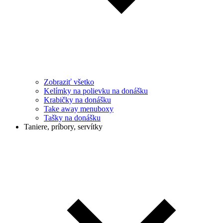
Zobraziť všetko
Kelímky na polievku na donášku
Krabičky na donášku
Take away menuboxy
Tašky na donášku
Taniere, príbory, servítky