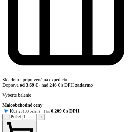
Skladom · pripravené na expedíciu
Doprava
od 3,69 €
· nad 246 € s DPH
zadarmo
Vyberte balenie
Maloobchodné ceny
Kus
0,209
€
s DPH
23133 balená · 1 ks
Počet
−
+