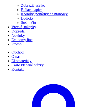
Zobraziť všetko
Baliaci papier
Kornúty, poháriky na hranolky
Lodičky
Sushi, čína
Vrecká, nálepky
Dopredaj
Novinky
Economy line
Promo
Obchod
O nás
Ekomateriály
Často kladené otázky
Kontakt