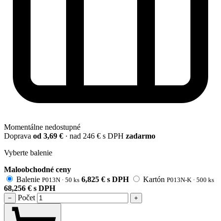
Momentálne nedostupné
Doprava
od 3,69 €
· nad 246 € s DPH
zadarmo
Vyberte balenie
Maloobchodné ceny
Balenie
6,825
€
s DPH
Kartón
P013N · 50 ks
P013N-K · 500 ks
68,256
€
s DPH
Počet
−
+