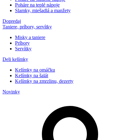
Poháre na teplé nápoje
Slamky, miešadlá a manžety
Dopredaj
Taniere, príbory, servítky
Misky a taniere
Príbory
Servítky
Deli kelímky
Kelímky na omáčku
Kelímky na šalát
Kelímky na zmrzlinu, dezerty
Novinky