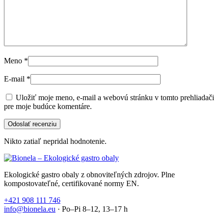
Meno
*
E-mail
*
Uložiť moje meno, e-mail a webovú stránku v tomto prehliadači
pre moje budúce komentáre.
Nikto zatiaľ nepridal hodnotenie.
Ekologické gastro obaly z obnoviteľných zdrojov. Plne
kompostovateľné, certifikované normy EN.
+421 908 111 746
info@bionela.eu
· Po–Pi 8–12, 13–17 h