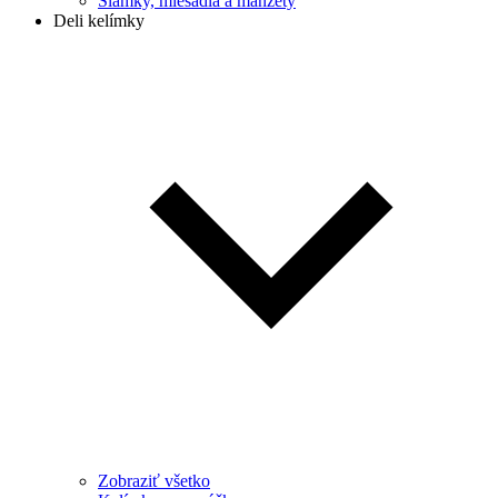
Slamky, miešadlá a manžety
Deli kelímky
Zobraziť všetko