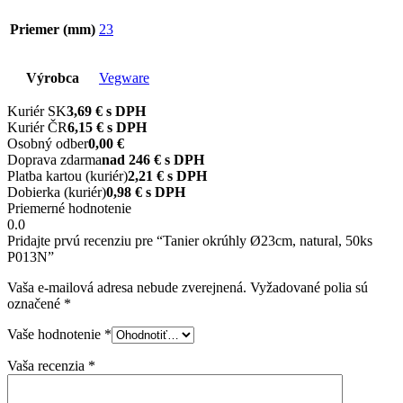
Priemer (mm)
23
Výrobca
Vegware
Kuriér SK
3,69 € s DPH
Kuriér ČR
6,15 € s DPH
Osobný odber
0,00 €
Doprava zdarma
nad 246 € s DPH
Platba kartou (kuriér)
2,21 € s DPH
Dobierka (kuriér)
0,98 € s DPH
Priemerné hodnotenie
0.0
Pridajte prvú recenziu pre “Tanier okrúhly Ø23cm, natural, 50ks
P013N”
Vaša e-mailová adresa nebude zverejnená.
Vyžadované polia sú
označené
*
Vaše hodnotenie
*
Vaša recenzia
*