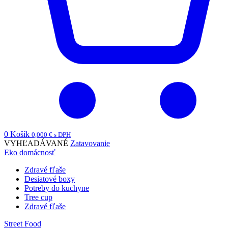
0
Košík
0,000
€
s DPH
VYHĽADÁVANÉ
Zatavovanie
Eko domácnosť
Zdravé fľaše
Desiatové boxy
Potreby do kuchyne
Tree cup
Zdravé fľaše
Street Food