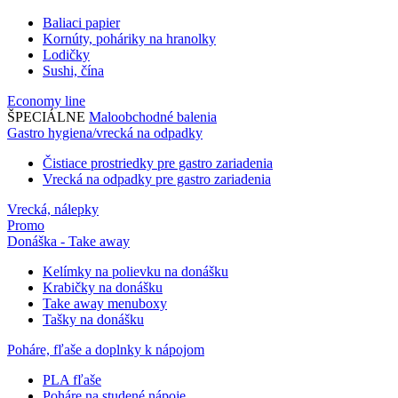
Baliaci papier
Kornúty, poháriky na hranolky
Lodičky
Sushi, čína
Economy line
ŠPECIÁLNE
Maloobchodné balenia
Gastro hygiena/vrecká na odpadky
Čistiace prostriedky pre gastro zariadenia
Vrecká na odpadky pre gastro zariadenia
Vrecká, nálepky
Promo
Donáška - Take away
Kelímky na polievku na donášku
Krabičky na donášku
Take away menuboxy
Tašky na donášku
Poháre, fľaše a doplnky k nápojom
PLA fľaše
Poháre na studené nápoje