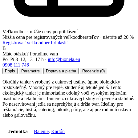
Veľkoodber · nižšie ceny po prihlásení
Nižšia cena pre registrovaných veľkoodberateľov ·
ušetríte až 20 %
Registrovať veľkoodber
Prihlásiť
B
Máte otázku? Poradíme vám
Po–Pi 8–12, 13–17 h ·
info@bionela.eu
0908 111 746
Popis
Parametre
Doprava a platba
Recenzie (0)
Okrúhly tanier vyrobený z cukrovej trstiny, úplne biologicky
rozložiteľný. Vhodný pre teplé, studené aj tekuté jedlá. Tento
ekologický tanier je mimoriadne odolný voči vysokým teplotám,
mastnote a tekutinám. Taniere z cukrovej trstiny sú pevné a stabilné.
Po naservírovaní jedla sa neprehýbajú a držia tvar. Ideálny pre
reštaurácie, bistrá, catering, piknik, párty, ale aj pre rodinnú oslavu
alebo grilovačku.
Jednotka
Balenie
,
Kartón